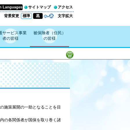
n Languages
サイトマップ
アクセス
背景変更
標準
黒
文字拡大
護サービス事業
被保険者（住民）
者の皆様
の皆様
の施策展開の一助となることを目
内の各関係者が国保を取り巻く諸