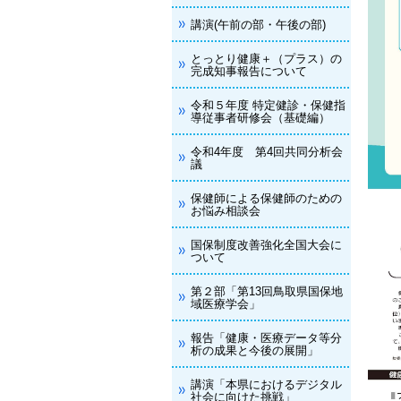
講演(午前の部・午後の部)
とっとり健康＋（プラス）の
完成知事報告について
令和５年度 特定健診・保健指
導従事者研修会（基礎編）
令和4年度 第4回共同分析会
議
保健師による保健師のための
お悩み相談会
国保制度改善強化全国大会に
ついて
第２部「第13回鳥取県国保地
域医療学会」
報告「健康・医療データ等分
析の成果と今後の展開」
講演「本県におけるデジタル
社会に向けた挑戦」