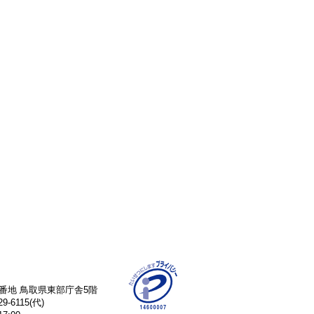
76番地 鳥取県東部庁舎5階
29-6115(代)