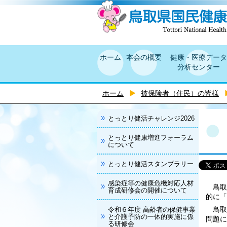
ホーム
本会の概要
健康・医療データ
分析センター
ホーム
被保険者（住民）の皆様
とっとり健活チャレンジ2026
とっとり健康増進フォーラム
について
とっとり健活スタンプラリー
感染症等の健康危機対応人材
鳥取
育成研修会の開催について
的に「
鳥取
令和６年度 高齢者の保健事業
と介護予防の一体的実施に係
問題に
る研修会