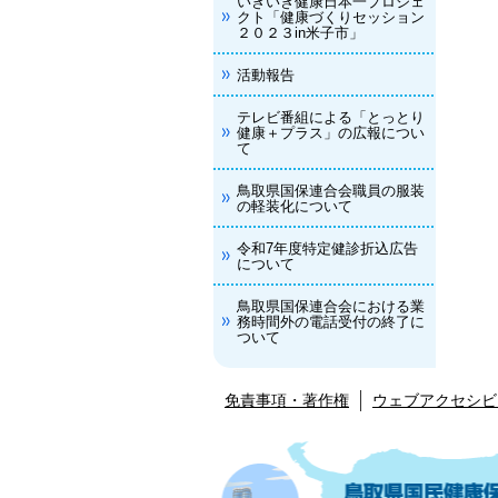
いきいき健康日本一プロジェ
クト「健康づくりセッション
２０２３in米子市」
活動報告
テレビ番組による「とっとり
健康＋プラス」の広報につい
て
鳥取県国保連合会職員の服装
の軽装化について
令和7年度特定健診折込広告
について
鳥取県国保連合会における業
務時間外の電話受付の終了に
ついて
免責事項・著作権
ウェブアクセシビ