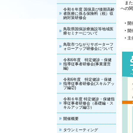
また
への関
令和６年度 国保及び後期高齢
者医療に係る保険料（税）収
納対策研修会
開
‣
鳥取県国保診療施設等地域医
開
‣
療セミナーについて
主
‣
鳥取市つながりサポーターフ
鳥
ォローアップ研修会について
令和6年度 特定健診・保健
指導従事者研修会(事業運営
編)
令和6年度 特定健診・保健
指導従事者研修会(スキルアッ
プ編②)
令和６年度 特定健診・保健指
導従事者研修会（基礎編・ス
キルアップ編①）
開催概要
タウンミーティング