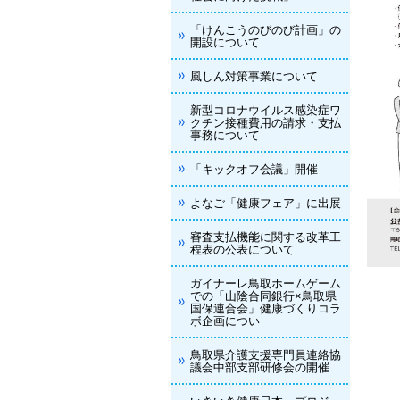
「けんこうのびのび計画」の
開設について
風しん対策事業について
新型コロナウイルス感染症ワ
クチン接種費用の請求・支払
事務について
「キックオフ会議」開催
よなご「健康フェア」に出展
審査支払機能に関する改革工
程表の公表について
ガイナーレ鳥取ホームゲーム
での「山陰合同銀行×鳥取県
国保連合会」健康づくりコラ
ボ企画につい
鳥取県介護支援専門員連絡協
議会中部支部研修会の開催