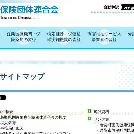
自動翻訳
Foreig
保険医療機関・保
特定健診・保健指
障害福祉サービス
介
険薬局の皆様
導実施機関の皆様
事業者の皆様
サイトマップ
会の概要
統計資料
鳥取県国民健康保険団体連合会の概要
リンク集
役員名簿
岩美町国民健康保険
事務局組織図
鳥取市佐治町国民
保険者と歩む事業推進アクションプラン