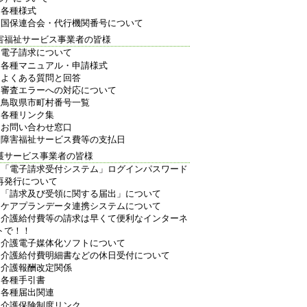
各種様式
国保連合会・代行機関番号について
害福祉サービス事業者の皆様
電子請求について
各種マニュアル・申請様式
よくある質問と回答
審査エラーへの対応について
鳥取県市町村番号一覧
各種リンク集
お問い合わせ窓口
障害福祉サービス費等の支払日
護サービス事業者の皆様
「電子請求受付システム」ログインパスワード
再発行について
「請求及び受領に関する届出」について
ケアプランデータ連携システムについて
介護給付費等の請求は早くて便利なインターネ
トで！！
介護電子媒体化ソフトについて
介護給付費明細書などの休日受付について
介護報酬改定関係
各種手引書
各種届出関連
介護保険制度リンク