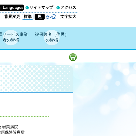
n Languages
サイトマップ
アクセス
背景変更
標準
黒
文字拡大
護サービス事業
被保険者（住民）
者の皆様
の皆様
 岩美病院
健康保険診療所