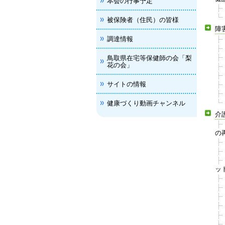
本会の行事予定
被保険者（住民）の皆様
障
調達情報
鳥取県在宅等保健師の会「梨
花の会」
サイトの情報
健康づくり動画チャンネル
介
の
ッ