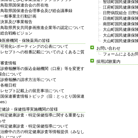
智頭町国民健康保険
鳥取県国保連合会の所在地
江府町国民健康保険
鳥取県国保連合会理事会及び総会議事録
日野病院組合 日野
一般事業主行動計画
日南町国民健康保険
決算及び事業報告
南部町国民健康保険
鳥取県男女共同参画推進企業等の認定について
大山町国民健康保険
総合戦略ビジョン
大山町国民健康保険
険医療機関・保険薬局の皆様
大山町国民健康保険
可視化レポーティングの公表について
お問い合わせ
レセプトへの枝番記載についてのよくあるご質
フォームによるお
採用試験案内
審査情報
診療報酬等の振込金融機関（口座）等を変更す
場合について
診療報酬の請求方法等について
各種日程
レセプト記載上の留意事項について
国保連審査情報トピック（旧：とっとり国保連
mes）
定健診・保健指導実施機関の皆様
特定健康診査・特定保健指導に関する重要なお
らせ
特定健康診査・特定保健指導について
治療中の方の特定健康診査等情報提供（みなし
診）について