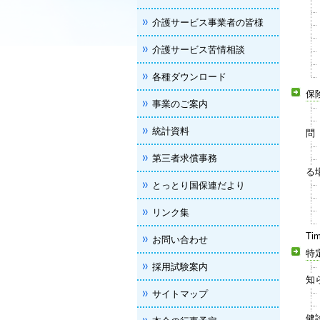
介護サービス事業者の皆様
介護サービス苦情相談
各種ダウンロード
保
事業のご案内
統計資料
問
第三者求償事務
る
とっとり国保連だより
リンク集
Ti
お問い合わせ
特
採用試験案内
知
サイトマップ
健