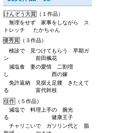
けんぞう大賞
（１作品）
無理をせず 家事をしながら ス
トレッチ たかちゃん
優秀賞
（３作品）
検診で 見つけてもらう 早期ガ
ン 前田楓花
減塩食 妻の愛情 二割増
し 西の嫁
免許返納 見据え足腰 きたえて
る 富代幹枝
佳作
（５作品）
減塩で 料理上手の 腕光
る 健康王子
チャリこいで ガソリン代と 脂