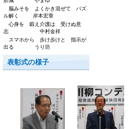
肪減 やまゆ
脳みそを よくかき混ぜて パズ
ル解く 岸本宏章
心身を 鍛え介護は 受けぬ意
志 中村金祥
スマホから 歩け歩けと 指示が
出る うり坊
表彰式の様子