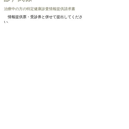
治療中の方の特定健康診査情報提供請求書
情報提供票・受診券と併せて提出してくださ
い。
治療中の方の特定健康診査情報提供請
求書
ページの先頭へ戻る
免責事項・著作権
ウェブアクセシビリティについて
リンクについて
サイトの考え方
お問い合わせ