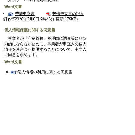
Word文書
苦情申立書
苦情申立書の記入
例.pdf(2026年2月6日 9時46分 更新 179KB)
個人情報保護に関する同意書
事業者が「守秘義務」を理由に調査等に非協
力的にならないために、事業者が申立人の個人
情報を連合会へ提供することについて、申立人
に同意を求めます。
Word文書
個人情報の利用に関する同意書
ページの先頭へ戻る
免責事項・著作権
ウェブアクセシビリティについて
リンクについて
サイトの考え方
お問い合わせ