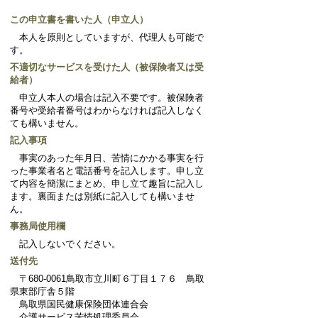
この申立書を書いた人（申立人）
本人を原則としていますが、代理人も可能で
す。
不適切なサービスを受けた人（被保険者又は受
給者）
申立人本人の場合は記入不要です。被保険者
番号や受給者番号はわからなければ記入しなく
ても構いません。
記入事項
事実のあった年月日、苦情にかかる事実を行
った事業者名と電話番号を記入します。申し立
て内容を簡潔にまとめ、申し立て趣旨に記入し
ます。裏面または別紙に記入しても構いませ
ん。
事務局使用欄
記入しないでください。
送付先
〒680-0061鳥取市立川町６丁目１７６ 鳥取
県東部庁舎５階
鳥取県国民健康保険団体連合会
介護サービス苦情処理委員会