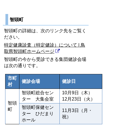
智頭町
智頭町の詳細は、次のリンク先をご覧く
ださい。
特定健康診査（特定健診）について | 鳥
取県智頭町ホームページ
智頭町の今から受診できる集団健診会場
は次の通りです。
市町
健診会場
健診日
村
智頭町総合セン
10月9日（木）
ター 大集会室
12月23日（火）
智頭
智頭町保健セン
町
11月3日（月・
ター ひだまり
祝）
ホール