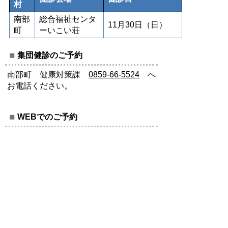
村
南部
総合福祉センタ
11月30日（日）
町
ーいこい荘
集団健診のご予約
南部町 健康対策課
0859-66-5524
へ
お電話ください。
WEBでのご予約
上記の南部町WEBサイトをご覧くださ
い。
伯耆町
伯耆町の詳細は、次のリンク先をご覧く
ださい。
おとなの健診・検診に関すること | 伯耆