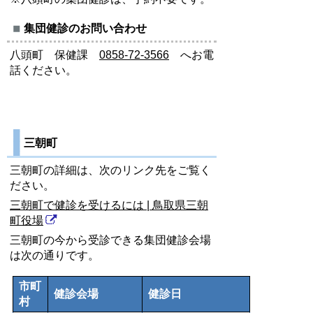
集団健診のお問い合わせ
八頭町 保健課
0858-72-3566
へお電
話ください。
三朝町
三朝町の詳細は、次のリンク先をご覧く
ださい。
三朝町で健診を受けるには | 鳥取県三朝
町役場
三朝町
の今から受診できる集団健診会場
は次の通りです。
市町
健診会場
健診日
村