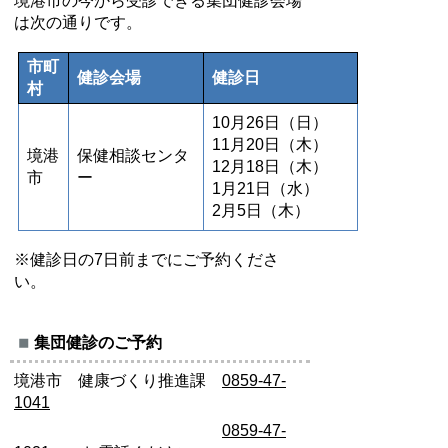
境港市の今から受診できる集団健診会場
は次の通りです。
市町
健診会場
健診日
村
10月26日（日）
11月20日（木）
境港
保健相談センタ
12月18日（木）
市
ー
1月21日（水）
2月5日（木）
※健診日の7日前までにご予約くださ
い。
集団健診のご予約
境港市 健康づくり推進課
0859-47-
1041
0859-47-