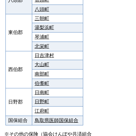
八頭郡
八頭町
三朝町
湯梨浜町
東伯郡
琴浦町
北栄町
日吉津村
大山町
西伯郡
南部町
伯耆町
日南町
日野町
日野郡
江府町
国保組合
鳥取県医師国保組合
※その他の保険（協会けんぽや共済組合