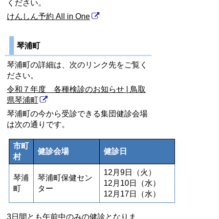
ください。
けんしん予約 All in One
琴浦町
琴浦町の詳細は、次のリンク先をご覧く
ださい。
令和７年度 各種検診のお知らせ | 鳥取
県琴浦町
琴浦町の今から受診できる集団健診会場
は次の通りです。
市町
健診会場
健診日
村
12月9日（火）
琴浦
琴浦町保健セン
12月10日（水）
町
ター
12月17日（水）
3日間とも午前中のみの健診となりま